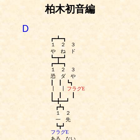
柏木初音編
Ｄ
┏━┻━┓
１ ２ ３
や ね ド
┗━┳━┛
┏━┻━┓
１ ２ ３
恐 ダ や
┃ ┃ ┗┓
┃ ┃
フラグΕ
┃ ┃ ┃
┗━╋━━┛
┏┻┓
１ ２
一 先
┗┳┛
フラグΕ
ある ない