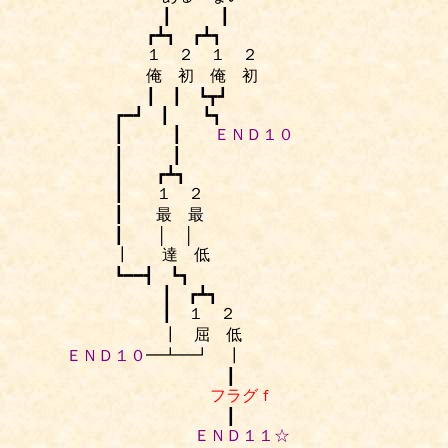
┃ ┃
┏┻┓ ┏┻┓
１ ２ １ ２
俺 初 俺 初
┃ ┃ ┗┳┛
┏━┛ ┃ ┗┓
┃ ┃
ＥＮＤ１０
┃ ┃
┃ ┏┻┓
┃ １ ２
┃ 最 最
┃ │ │
┃ 達 低
┗━━┫ ┗┓
┃ ┏┻┓
┃ １ ２
┃ 屈 低
ＥＮＤ１０
━┻━┛ ┃
┃
フラグｆ
┃
ＥＮＤ１１☆