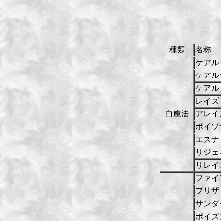
種類
名称
ケアル
ケアル
ケアル
レイズ
白魔法
アレイ
ポイゾ
エスナ
リジェ
リレイ
ファイ
ブリザ
サンダ
ポイズ