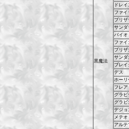
ドレイ
ファイ
ブリザ
サンダ
バイオ
ファイ
ブリザ
サンダ
黒魔法
ブレイ
デス
ホーリ
フレア
グラビ
グラビ
デジョ
メテオ
アルテ