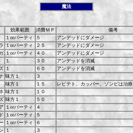
魔法
効果範囲
消費ＭＰ
備考
１orパーティ
５
アンデッドにダメージ
ラ
１orパーティ
２５
アンデッドにダメージ
ガ
１orパーティ
４０
アンデッドにダメージ
１
３０
アンデッドを消滅
ズ
１
６０
アンデッドを消滅
ナ
味方１
３
味方１
１５
レビテト、カッパー、ゾンビは治療
ネ
味方１
１０
ズ
味方１
５０
ア
１orパーティ
４
ド
１orパーティ
５
ー
１orパーティ
６
ン
１
３