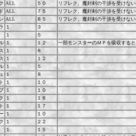
ク
ALL
５０
リフレク、魔封剣の干渉を受けない
ド
ALL
７５
リフレク、魔封剣の干渉を受けない
ン
ALL
８５
リフレク、魔封剣の干渉を受けない
ラ
１
３
１
５
ル
１
１２
一部モンスターのＭＰを吸収すると
ス
１
８
ス
１
１２
ル
１
５
ュ
１
８
ト
１
１０
プ
１
１０
ク
１
１６
ト
１
１７
ー
１
１０
ク
１
２２
１
１５