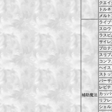
クエイ
トルネ
メルト
ライブ
スロウ
ラスピ
サイレ
プロテ
スリプ
コンフ
ヘイス
ストッ
バーサ
レビテ
カッパ
補助魔法
リフレ
シェル