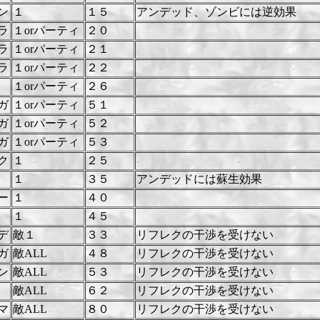
ン
１
１５
アンデッド、ゾンビには逆効果
ラ
１orパーティ
２０
ラ
１orパーティ
２１
ラ
１orパーティ
２２
１orパーティ
２６
ガ
１orパーティ
５１
ガ
１orパーティ
５２
ガ
１orパーティ
５３
ク
１
２５
１
３５
アンデッドには蘇生効果
ー
１
４０
１
４５
デ
敵１
３３
リフレクの干渉を受けない
ガ
敵ALL
４８
リフレクの干渉を受けない
ン
敵ALL
５３
リフレクの干渉を受けない
敵ALL
６２
リフレクの干渉を受けない
マ
敵ALL
８０
リフレクの干渉を受けない