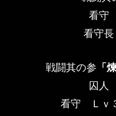
看守
看守長
戦闘其の参
「
囚人
看守 Ｌｖ