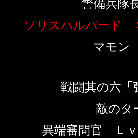
警備兵隊
ソリスハルバード 
マモン
戦闘其の六
「
敵のタ
異端審問官 Ｌｖ