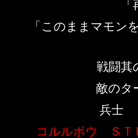
「
「このままマモン
戦闘其
敵のタ
兵士 
コルルボウ ＳＴ