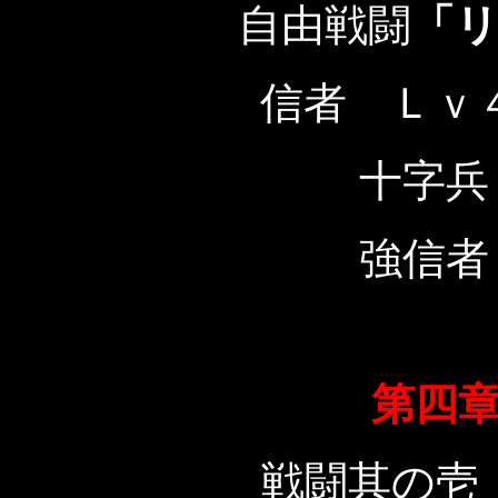
自由戦闘
「
信者 Ｌｖ
十字兵
強信者
第四
戦闘其の壱