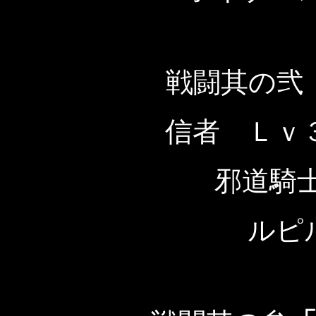
戦闘其の弐
信者 Ｌｖ
邪道騎
ルピ