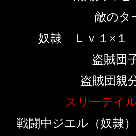
敵のタ
奴隷 Ｌｖ１×１
盗賊団子
盗賊団親
スリーテイ
戦闘中ジエル（奴隷